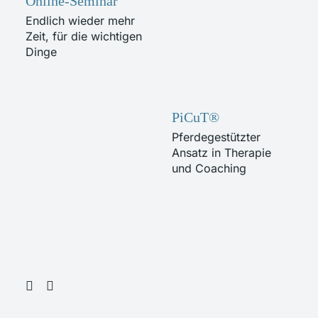
Online-Seminar
Endlich wieder mehr
Zeit, für die wichtigen
Dinge
PiCuT®
Pferdegestützter
Ansatz in Therapie
und Coaching
FÜR DICH
Wenn es so nicht
weitergeht
.